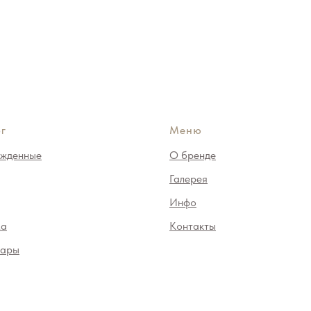
г
Меню
жденные
О бренде
Галерея
Инфо
ма
Контакты
уары