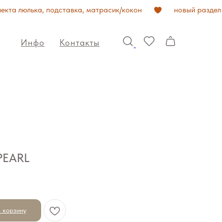
кта люлька, подставка, матрасик/кокон
новый раздел
Инфо
Контакты
PEARL
 корзину