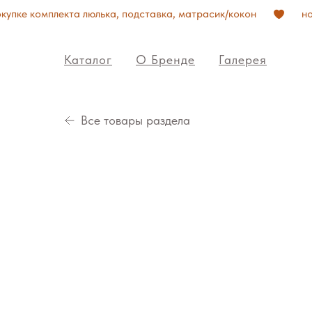
упке комплекта люлька, подставка, матрасик/кокон
нов
Каталог
О Бренде
Галерея
Все товары раздела