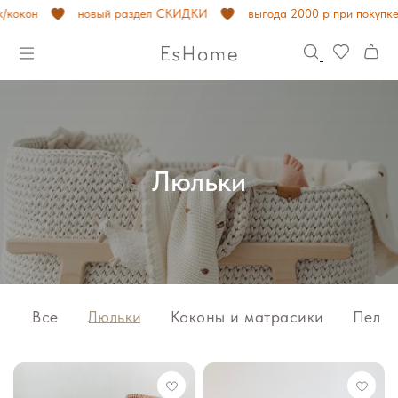
он
новый раздел СКИДКИ
выгода 2000 р при покупке комп
Люльки
Все
Люльки
Коконы и матрасики
Пелён