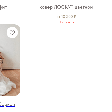
фит
ковёр ЛОСКУТ цветной
от
10 300
₽
Под заказ
боркой