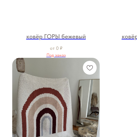
ковёр ГОРЫ бежевый
ковё
от
0
₽
Под заказ