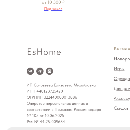
от
10 300
₽
Под заказ
Катало
Новоро
Игры
Одежда
ИП Соловьева Елизавета Михайловна
Для до
ИНН 440123725420
ОГРНИП 322440000013886
Аксесс
Оператор персональных данных в
Скидки
соответствии с Приказом Роскомнадзора
№ 105 от 10.06.2025
Рег. № 44-25-009684