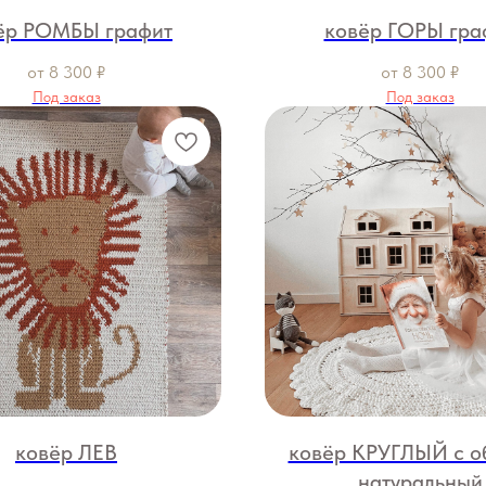
ёр РОМБЫ графит
ковёр ГОРЫ гра
от
8 300
₽
от
8 300
₽
Под заказ
Под заказ
ковёр ЛЕВ
ковёр КРУГЛЫЙ с о
натуральный