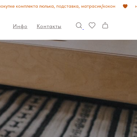
 комплекта люлька, подставка, матрасик/кокон
новый 
Инфо
Контакты