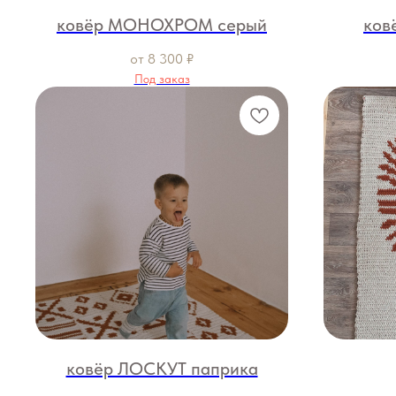
ковёр МОНОХРОМ серый
ков
от
8 300
₽
Под заказ
ковёр ЛОСКУТ паприка