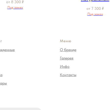
от
8 300
₽
Под заказ
от
7 300
₽
Под заказ
г
Меню
жденные
О бренде
Галерея
Инфо
ма
Контакты
уары