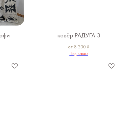
афит
ковёр РАДУГА 3
от
8 300
₽
Под заказ