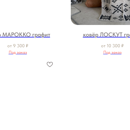
р МАРОККО графит
ковёр ЛОСКУТ гр
от
9 300
₽
от
10 300
₽
Под заказ
Под заказ