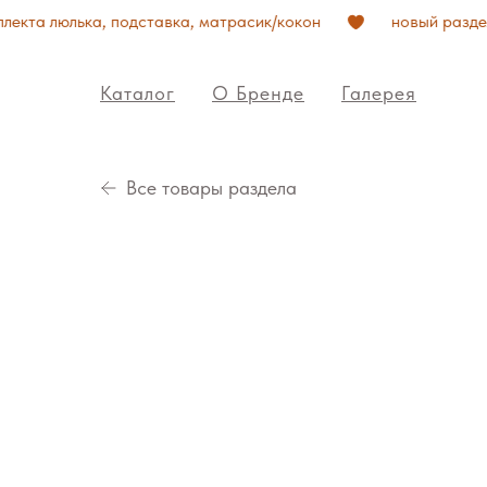
екта люлька, подставка, матрасик/кокон
новый разде
Каталог
О Бренде
Галерея
Все товары раздела