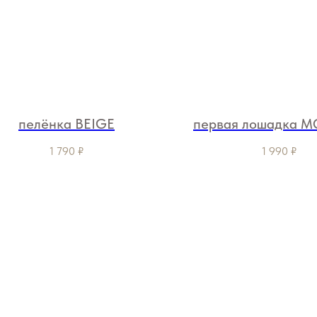
пелёнка BEIGE
первая лошадка 
1 790
₽
1 990
₽