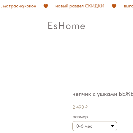
матрасик/кокон
новый раздел СКИДКИ
выгода
чепчик с ушками БЕ
2 490
₽
размер