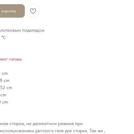
 корзину
 хлопковым подкладом
0 ℃
хват головы.
2 cm
48 cm
/52 cm
 cm
0 cm
ная стирка, на деликатном режиме при
использованием детского геля для стирки. Так же ,