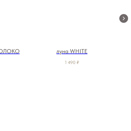
МОЛОКО
луна WHITE
1 490
₽