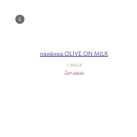
TE
пелёнка OLIVE ON MILK
1 990
₽
Под заказ