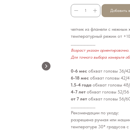
Добавить в
чепчик из фланели с нежным
температурный режим от +
1
_________________
Возраст указан ориентировочно.
Для точного выбора измерьте об
0-6 мес
обхват головы 36/4
6-18 мес
обхват головы 42/
1.5-4 года
обхват головы 48
4-7 лет
обхват головы 52/56
от 7 лет
обхват головы 56/6
_________________
Рекомендации по уходу:
разрешена ручная или машин
температуре 30* градусов с 