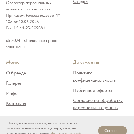
Скидки
Оператор персональных
данных в соответствии с
Приказом Роскомнадзора №
105 от 10.06.2025
Рег. № 44-25-009684
© 2024 EsHome. Все права
защищены
Меню
Документы
О бренде
Политика
конфиденциальности
Галерея
Публичная оферта
Инфо
Согласие на обработку
Контакты
персональных данных
Пользуясь нашим сайтом, вы соглашаетесь с
*Деятельность компании Meta (Facebook, Instagram) является
использованием cookie и подтверждаете, что
Согласен
запрещенной на территории РФ
ознакомились с условиями
оферты
и
политикой