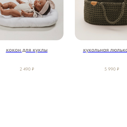
кокон для куклы
кукольная люльк
2 490
₽
5 990
₽