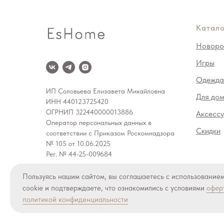
Катало
Новоро
Игры
Одежда
ИП Соловьева Елизавета Михайловна
Для до
ИНН 440123725420
ОГРНИП 322440000013886
Аксесс
Оператор персональных данных в
Скидки
соответствии с Приказом Роскомнадзора
№ 105 от 10.06.2025
Рег. № 44-25-009684
© 2024 EsHome. Все права защищены
Пользуясь нашим сайтом, вы соглашаетесь с использование
cookie и подтверждаете, что ознакомились с условиями
офер
*Деятельность компании Meta (Facebook, Instagram) яв
политикой конфиденциальности