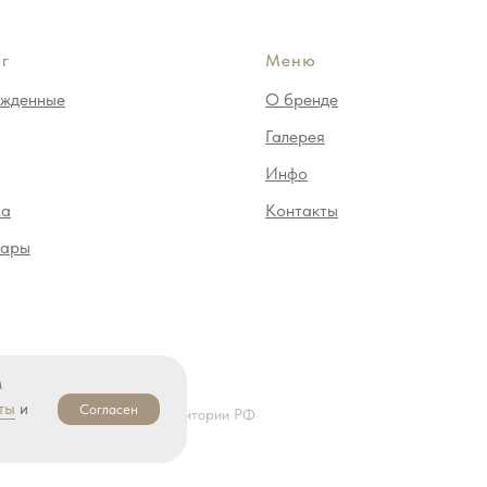
г
Меню
жденные
О бренде
Галерея
Инфо
ма
Контакты
уары
м
ты
и
Согласен
ляется запрещенной на территории РФ