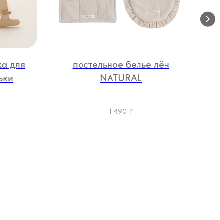
ка для
постельное белье лён
ку
ьки
NATURAL
1 490
₽