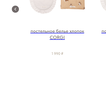
хлопок
постельное белье хлопок
п
CORGI
1 990
₽