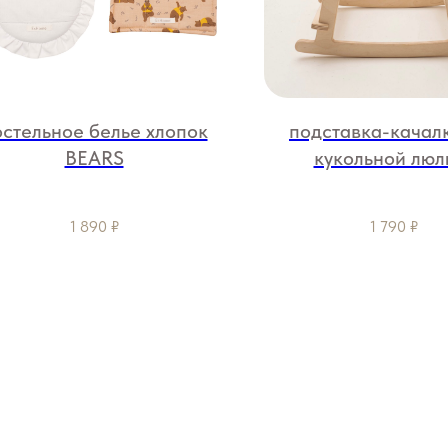
остельное белье хлопок
подставка-качал
BEARS
кукольной люл
1 890
₽
1 790
₽