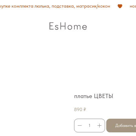
е комплекта люлька, подставка, матрасик/кокон
новый
платье ЦВЕТЫ
890
₽
Добавить в