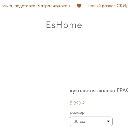
ка, подставка, матрасик/кокон
новый раздел СКИДКИ
кукольная люлька ГР
5 990
₽
размер