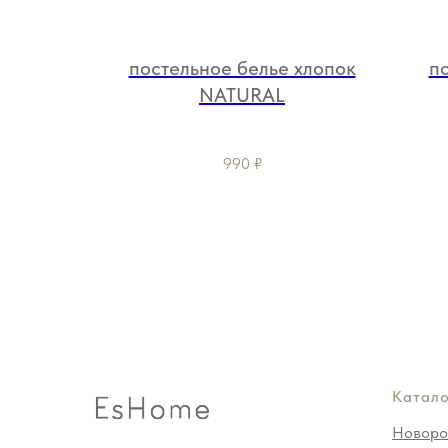
 КАКАО
постельное белье хлопок
п
NATURAL
990
₽
Катало
Новоро