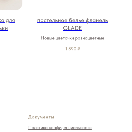
ка для
постельное белье фланель
п
ьки
GLADE
Новые цветочки разноцветные
1 890
₽
Документы
Политика конфиденциальности