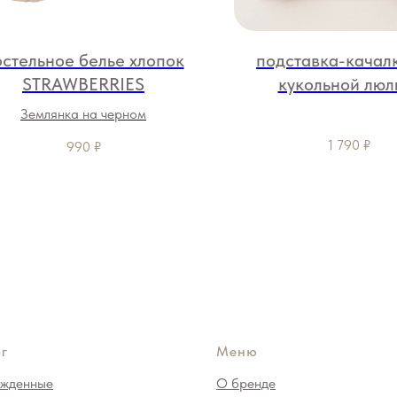
остельное белье хлопок
подставка-качал
STRAWBERRIES
кукольной люл
Землянка на черном
1 790
₽
990
₽
г
Меню
жденные
О бренде