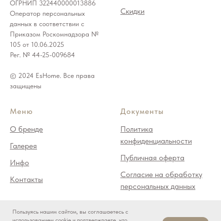
ОГРНИП 322440000013886
Скидки
Оператор персональных
данных в соответствии с
Приказом Роскомнадзора №
105 от 10.06.2025
Рег. № 44-25-009684
© 2024 EsHome. Все права
защищены
Меню
Документы
О бренде
Политика
конфиденциальности
Галерея
Публичная оферта
Инфо
Согласие на обработку
Контакты
персональных данных
Пользуясь нашим сайтом, вы соглашаетесь с
*Деятельность компании Meta (Facebook, Instagram) является
использованием cookie и подтверждаете, что