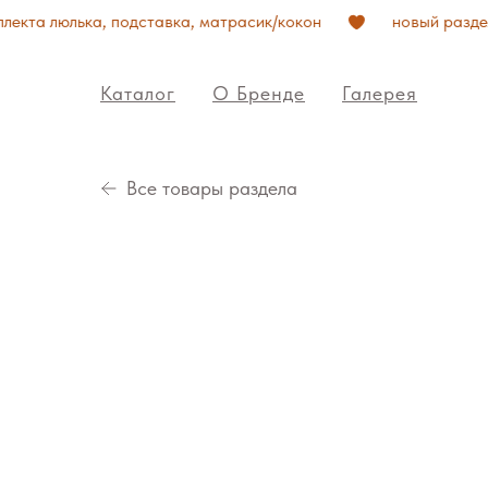
екта люлька, подставка, матрасик/кокон
новый разде
Каталог
О Бренде
Галерея
Все товары раздела