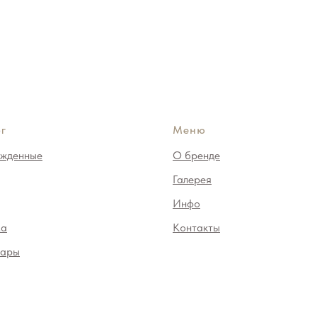
г
Меню
жденные
О бренде
Галерея
Инфо
ма
Контакты
уары